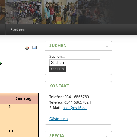
g
Förderer
SUCHEN
Suchen...
KONTAKT
Telefon
: 0341 6865780
g
Samstag
Telefax
: 0341 68657824
6
E-Mail:
post@os16.de
Gästebuch
13
SPECIAL