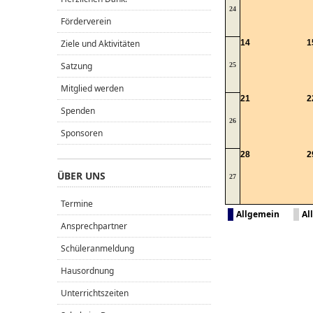
24
Förderverein
Ziele und Aktivitäten
14
1
Satzung
25
Mitglied werden
21
2
Spenden
26
Sponsoren
28
2
ÜBER UNS
27
Termine
Allgemein
Al
Ansprechpartner
Schüleranmeldung
Hausordnung
Unterrichtszeiten