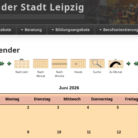
 der Stadt Leipzig
gebote
Beratung
Bildungsangebote
Berufsorientierun
ender
Nach Jahr
Nach
Nach
Heute
Suche
Zu Monat
Monat
Woche
Juni 2026
Montag
Dienstag
Mittwoch
Donnerstag
Freita
2
3
4
5
9
10
11
12