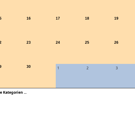
5
16
17
18
19
2
23
24
25
26
9
30
1
2
3
le Kategorien ...