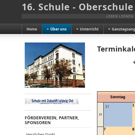
16. Schule - Oberschule
LEBEN LERNEN
Home
Über uns
Unterricht
Ganztagsan
Terminkal
Sonntag
1
31
23
FÖRDERVEREIN, PARTNER,
SPONSOREN
7
8
Herzlichen Dank!