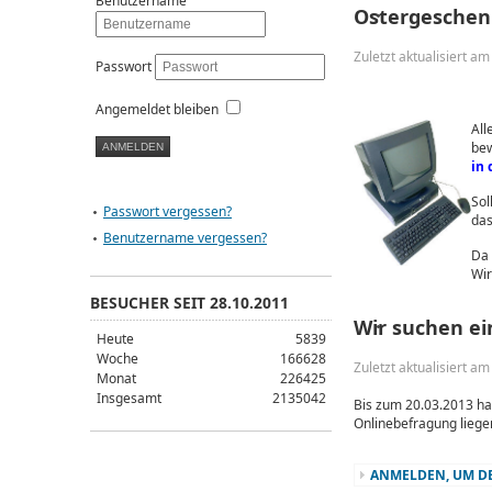
Benutzername
Ostergeschen
Zuletzt aktualisiert a
Passwort
Angemeldet bleiben
All
be
in 
Sol
Passwort vergessen?
das
Benutzername vergessen?
Da 
Wir
BESUCHER SEIT 28.10.2011
Wir suchen e
Heute
5839
Woche
166628
Zuletzt aktualisiert a
Monat
226425
Insgesamt
2135042
Bis zum 20.03.2013 hat
Onlinebefragung liegen
ANMELDEN, UM DE