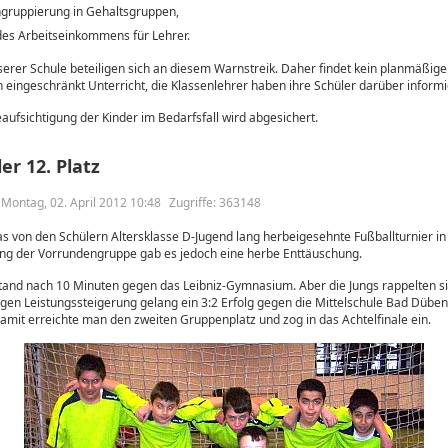
ngruppierung in Gehaltsgruppen,
des Arbeitseinkommens für Lehrer.
erer Schule beteiligen sich an diesem Warnstreik. Daher findet kein planmäßiger 
eingeschränkt Unterricht, die Klassenlehrer haben ihre Schüler darüber informi
ufsichtigung der Kinder im Bedarfsfall wird abgesichert.
er 12. Platz
m Montag, 02. April 2012 10:48
Zugriffe: 363148
 von den Schülern Altersklasse D-Jugend lang herbeigesehnte Fußballturnier in 
ng der Vorrundengruppe gab es jedoch eine herbe Enttäuschung.
stand nach 10 Minuten gegen das Leibniz-Gymnasium. Aber die Jungs rappelten si
gen Leistungssteigerung gelang ein 3:2 Erfolg gegen die Mittelschule Bad Düben
amit erreichte man den zweiten Gruppenplatz und zog in das Achtelfinale ein.