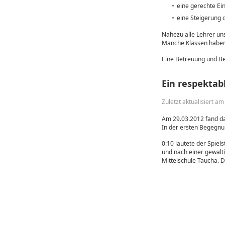
eine gerechte Ei
eine Steigerung 
Nahezu alle Lehrer uns
Manche Klassen haben 
Eine Betreuung und Bea
Ein respektabl
Zuletzt aktualisiert a
Am 29.03.2012 fand das
In der ersten Begegnu
0:10 lautete der Spiel
und nach einer gewalti
Mittelschule Taucha. D