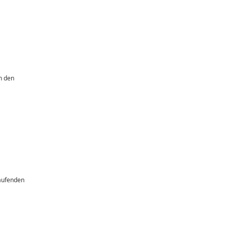
n den
laufenden