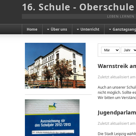
16. Schule - Oberschule
LEBEN LERNEN
Home
Über uns
Unterricht
Ganztagsan
Warnstreik am
Zuletzt aktualisiert a
Auch an unserer Schul
nicht möglich. Sollte 
Wir bitten um Verständ
Jugendparlam
Zuletzt aktualisiert a
Die Stadt Leipzig wäh