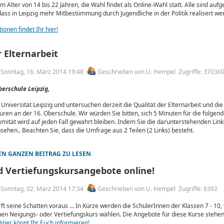
im Alter von 14 bis 22 Jahren, die Wahl findet als Online-Wahl statt. Alle sind aufg
dass in Leipzig mehr Mitbestiimmung durch Jugendliche in der Politik realisert w
ionen findet Ihr hier!
 Elternarbeit
m Sonntag, 16. März 2014 19:48
Geschrieben von U. Hempel
Zugriffe: 37036
berschule Leipzig,
 Universität Leipzig und untersuchen derzeit die Qualität der Elternarbeit und die
en an der 16. Oberschule. Wir würden Sie bitten, sich 5 Minuten für die folgen
ität wird auf jeden Fall gewahrt bleiben. Indem Sie die darunterstehenden Link
sehen.. Beachten Sie, dass die Umfrage aus 2 Teilen (2 Links) besteht.
N GANZEN BEITRAG ZU LESEN
 Vertiefungskursangebote online!
m Sonntag, 02. März 2014 17:34
Geschrieben von U. Hempel
Zugriffe: 8392
ft seine Schatten voraus ... In Kürze werden die SchülerInnen der Klassen 7 - 10,
nen Neigungs- oder Vertiefungskurs wählen. Die Angebote für diese Kurse stehen n
Hier könnt Ihr Euch informieren!