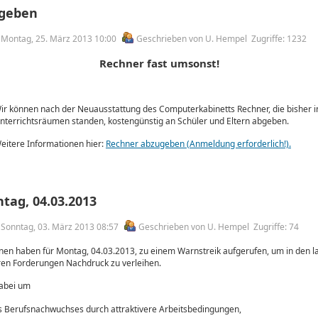
ugeben
am Montag, 25. März 2013 10:00
Geschrieben von U. Hempel
Zugriffe: 1232
Rechner fast umsonst!
ir können nach der Neuausstattung des Computerkabinetts Rechner, die bisher i
nterrichtsräumen standen, kostengünstig an Schüler und Eltern abgeben.
eitere Informationen hier:
Rechner abzugeben (Anmeldung erforderlich!).
tag, 04.03.2013
m Sonntag, 03. März 2013 08:57
Geschrieben von U. Hempel
Zugriffe: 74
onen haben für Montag, 04.03.2013, zu einem Warnstreik aufgerufen, um in den 
ren Forderungen Nachdruck zu verleihen.
dabei um
s Berufsnachwuchses durch attraktivere Arbeitsbedingungen,