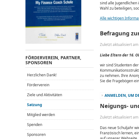
sind alle Jugendlichen 
Wahl zu beteiligen, so
Alle wichtigen Informat
Befragung zur
Zuletzt aktualisiert a
Liebe Eltern der 16. O
FÖRDERVEREIN, PARTNER,
SPONSOREN
wir sind Studenten der
Kommunikationsstruktur
Herzlichen Dank!
zu nehmen. Ihre Anonym
Sie die Fragebögen ein
Förderverein
Ziele und Aktivitäten
ANMELDEN, UM DE
Satzung
Neigungs- und
Mitglied werden
Zuletzt aktualisiert a
Spenden
Das neue Schuljahr wir
Französisch lernen, ei
Sponsoren
auf unserer Webseite.