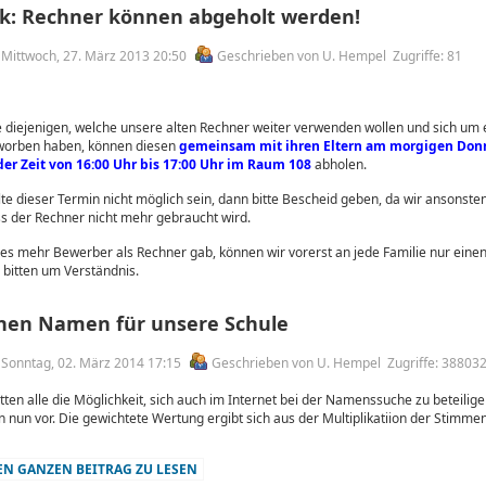
k: Rechner können abgeholt werden!
m Mittwoch, 27. März 2013 20:50
Geschrieben von U. Hempel
Zugriffe: 81
e diejenigen,
welche unsere alten Rechner weiter verwenden wollen und sich um 
worben haben, können diesen
gemeinsam mit ihren Eltern am morgigen Donne
der Zeit von 16:00 Uhr bis 17:00 Uhr im Raum 108
abholen.
lte dieser Termin nicht möglich sein, dann bitte Bescheid geben, da wir ansonst
s der Rechner nicht mehr gebraucht wird.
es mehr Bewerber als Rechner gab, können wir vorerst an jede Familie nur eine
 bitten um Verständnis.
inen Namen für unsere Schule
m Sonntag, 02. März 2014 17:15
Geschrieben von U. Hempel
Zugriffe: 38803
ten alle die Möglichkeit, sich auch im Internet bei der Namenssuche zu beteilige
 nun vor. Die gewichtete Wertung ergibt sich aus der Multiplikatiion der Stimme
N GANZEN BEITRAG ZU LESEN