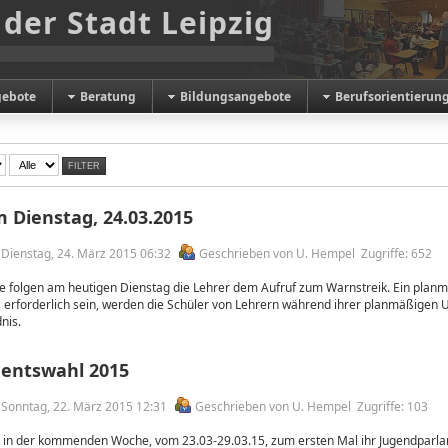
 der Stadt Leipzig
gebote
Beratung
Bildungsangebote
Berufsorientierun
FILTER
 Dienstag, 24.03.2015
m Dienstag, 24. März 2015 06:32
Geschrieben von U. Hempel
Zugriffe: 652
e folgen am heutigen Dienstag die Lehrer dem Aufruf zum Warnstreik. Ein planmä
es erforderlich sein, werden die Schüler von Lehrern während ihrer planmäßigen U
nis.
entswahl 2015
m Sonntag, 22. März 2015 12:31
Geschrieben von U. Hempel
Zugriffe: 103
lt in der kommenden Woche, vom 23.03-29.03.15, zum ersten Mal ihr Jugendparl