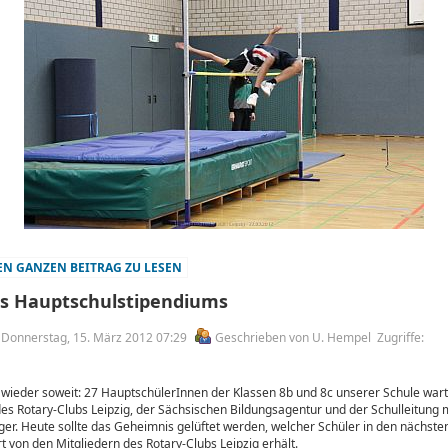
N GANZEN BEITRAG ZU LESEN
es Hauptschulstipendiums
am Donnerstag, 15. März 2012 07:29
Geschrieben von U. Hempel
Zugriffe:
wieder soweit: 27 HauptschülerInnen der Klassen 8b und 8c unserer Schule war
es Rotary-Clubs Leipzig, der Sächsischen Bildungsagentur und der Schulleitung m
ger. Heute sollte das Geheimnis gelüftet werden, welcher Schüler in den nächst
 von den Mitgliedern des Rotary-Clubs Leipzig erhält.