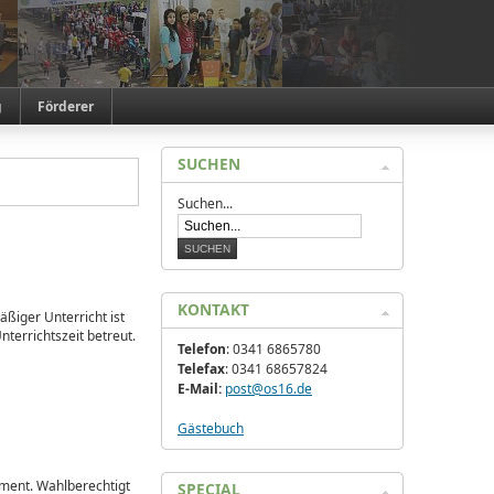
g
Förderer
SUCHEN
Suchen...
KONTAKT
ßiger Unterricht ist
nterrichtszeit betreut.
Telefon
: 0341 6865780
Telefax
: 0341 68657824
E-Mail:
post@os16.de
Gästebuch
ament. Wahlberechtigt
SPECIAL