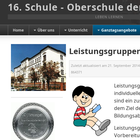
16. Schule - Oberschule de
LEBEN LERNEN
Home
Über uns
Unterricht
Ganztagsangebote
Leistungsgruppe
Zuletzt aktualisiert am
21. September 2014
864371
Leistungsg
individuel
sind ein z
dem Ziel d
Bildungsab
Leistungsg
Vorbereitu